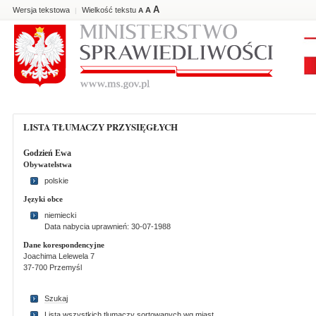
A
Wersja tekstowa
Wielkość tekstu
A
|
A
LISTA TŁUMACZY PRZYSIĘGŁYCH
Godzień Ewa
Obywatelstwa
polskie
Języki obce
niemiecki
Data nabycia uprawnień: 30-07-1988
Dane korespondencyjne
Joachima Lelewela 7
37-700 Przemyśl
Szukaj
Lista wszystkich tlumaczy sortowanych wg miast