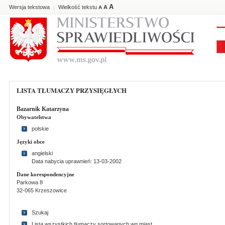
A
Wersja tekstowa
Wielkość tekstu
A
|
A
LISTA TŁUMACZY PRZYSIĘGŁYCH
Bazarnik Katarzyna
Obywatelstwa
polskie
Języki obce
angielski
Data nabycia uprawnień: 13-03-2002
Dane korespondencyjne
Parkowa 8
32-065 Krzeszowice
Szukaj
Lista wszystkich tlumaczy sortowanych wg miast