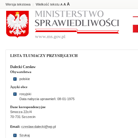
A
Wersja tekstowa
Wielkość tekstu
A
|
A
LISTA TŁUMACZY PRZYSIĘGŁYCH
Dalecki Czesław
Obywatelstwa
polskie
Języki obce
rosyjski
Data nabycia uprawnień: 08-01-1975
Dane korespondencyjne
Smocza 22c/4
70-731 Szczecin
Email:
czeslaw.dalecki@wp.pl
Szukaj