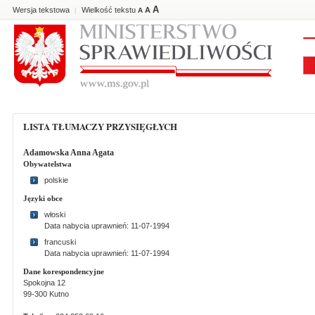
A
Wersja tekstowa
Wielkość tekstu
A
|
A
LISTA TŁUMACZY PRZYSIĘGŁYCH
Adamowska Anna Agata
Obywatelstwa
polskie
Języki obce
włoski
Data nabycia uprawnień: 11-07-1994
francuski
Data nabycia uprawnień: 11-07-1994
Dane korespondencyjne
Spokojna 12
99-300 Kutno