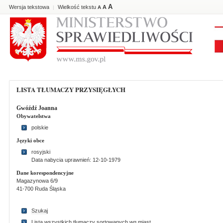
A
Wersja tekstowa
Wielkość tekstu
A
|
A
LISTA TŁUMACZY PRZYSIĘGŁYCH
Gwóźdź Joanna
Obywatelstwa
polskie
Języki obce
rosyjski
Data nabycia uprawnień: 12-10-1979
Dane korespondencyjne
Magazynowa 6/9
41-700 Ruda Śląska
Szukaj
Lista wszystkich tlumaczy sortowanych wg miast