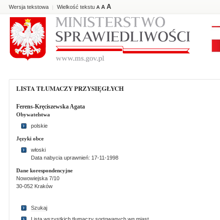
A
Wersja tekstowa
Wielkość tekstu
A
|
A
LISTA TŁUMACZY PRZYSIĘGŁYCH
Ferens-Kręciszewska Agata
Obywatelstwa
polskie
Języki obce
włoski
Data nabycia uprawnień: 17-11-1998
Dane korespondencyjne
Nowowiejska 7/10
30-052 Kraków
Szukaj
Lista wszystkich tlumaczy sortowanych wg miast