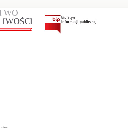
 miast