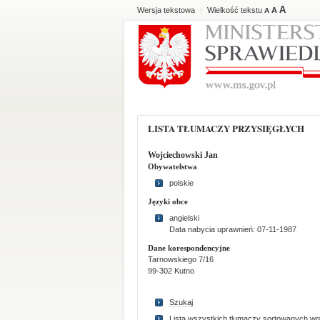
A
Wersja tekstowa
Wielkość tekstu
A
|
A
LISTA TŁUMACZY PRZYSIĘGŁYCH
Wojciechowski Jan
Obywatelstwa
polskie
Języki obce
angielski
Data nabycia uprawnień: 07-11-1987
Dane korespondencyjne
Tarnowskiego 7/16
99-302 Kutno
Szukaj
Lista wszystkich tlumaczy sortowanych wg