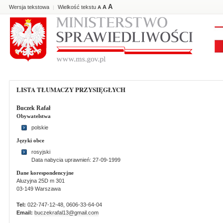
A
Wersja tekstowa
Wielkość tekstu
A
|
A
LISTA TŁUMACZY PRZYSIĘGŁYCH
Buczek Rafał
Obywatelstwa
polskie
Języki obce
rosyjski
Data nabycia uprawnień: 27-09-1999
Dane korespondencyjne
Aluzyjna 25D m 301
03-149 Warszawa
Tel:
022-747-12-48, 0606-33-64-04
Email:
buczekrafal13@gmail.com