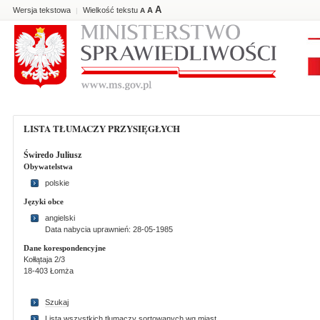
A
Wersja tekstowa
Wielkość tekstu
A
|
A
LISTA TŁUMACZY PRZYSIĘGŁYCH
Świredo Juliusz
Obywatelstwa
polskie
Języki obce
angielski
Data nabycia uprawnień: 28-05-1985
Dane korespondencyjne
Kołłątaja 2/3
18-403 Łomża
Szukaj
Lista wszystkich tlumaczy sortowanych wg miast