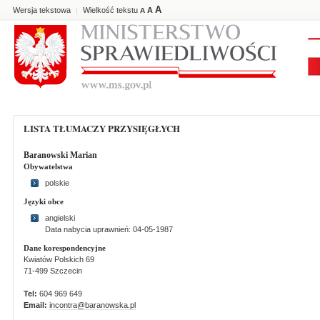
A
Wersja tekstowa
Wielkość tekstu
A
|
A
LISTA TŁUMACZY PRZYSIĘGŁYCH
Baranowski Marian
Obywatelstwa
polskie
Języki obce
angielski
Data nabycia uprawnień: 04-05-1987
Dane korespondencyjne
Kwiatów Polskich 69
71-499 Szczecin
Tel:
604 969 649
Email:
incontra@baranowska.pl