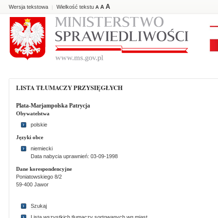
A
Wersja tekstowa
Wielkość tekstu
A
|
A
LISTA TŁUMACZY PRZYSIĘGŁYCH
Plata-Marjampolska Patrycja
Obywatelstwa
polskie
Języki obce
niemiecki
Data nabycia uprawnień: 03-09-1998
Dane korespondencyjne
Poniatowskiego 8/2
59-400 Jawor
Szukaj
Lista wszystkich tlumaczy sortowanych wg miast