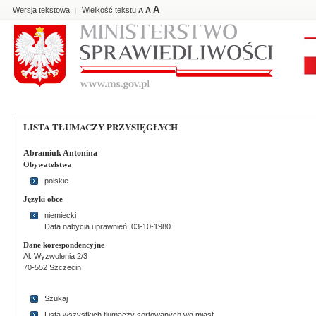
A
Wersja tekstowa
Wielkość tekstu
A
|
A
LISTA TŁUMACZY PRZYSIĘGŁYCH
Abramiuk Antonina
Obywatelstwa
polskie
Języki obce
niemiecki
Data nabycia uprawnień: 03-10-1980
Dane korespondencyjne
Al. Wyzwolenia 2/3
70-552 Szczecin
Szukaj
Lista wszystkich tlumaczy sortowanych wg miast