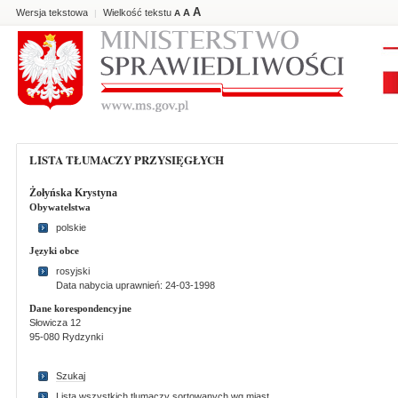
A
Wersja tekstowa
Wielkość tekstu
A
|
A
LISTA TŁUMACZY PRZYSIĘGŁYCH
Żołyńska Krystyna
Obywatelstwa
polskie
Języki obce
rosyjski
Data nabycia uprawnień: 24-03-1998
Dane korespondencyjne
Słowicza 12
95-080 Rydzynki
Szukaj
Lista wszystkich tlumaczy sortowanych wg miast