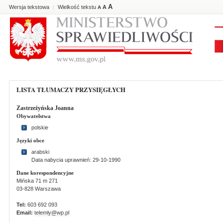
A
Wersja tekstowa
Wielkość tekstu
A
|
A
LISTA TŁUMACZY PRZYSIĘGŁYCH
Zastrzeżyńska Joanna
Obywatelstwa
polskie
Języki obce
arabski
Data nabycia uprawnień: 29-10-1990
Dane korespondencyjne
Mińska 71 m 271
03-828 Warszawa
Tel:
603 692 093
Email:
telemly@wp.pl