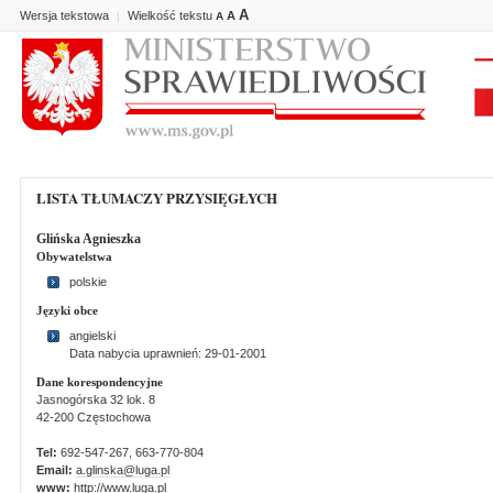
A
Wersja tekstowa
Wielkość tekstu
A
|
A
LISTA TŁUMACZY PRZYSIĘGŁYCH
Glińska Agnieszka
Obywatelstwa
polskie
Języki obce
angielski
Data nabycia uprawnień: 29-01-2001
Dane korespondencyjne
Jasnogórska 32 lok. 8
42-200 Częstochowa
Tel:
692-547-267, 663-770-804
Email:
a.glinska@luga.pl
www:
http://www.luga.pl