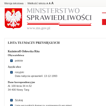
A
Wersja tekstowa
Wielkość tekstu
A
|
A
LISTA TŁUMACZY PRZYSIĘGŁYCH
Kuźniecoff-Orłowska Rita
Obywatelstwa
polskie
Języki obce
rosyjski
Data nabycia uprawnień: 13-12-1993
Dane korespondencyjne
Al. 100-lecia 34 m.52
34-400 Nowy Targ
Szukaj
Lista wszystkich tlumaczy sortowanych wg miast