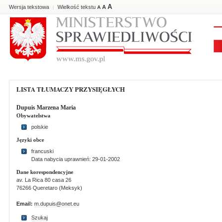
A
Wersja tekstowa
Wielkość tekstu
A
|
A
LISTA TŁUMACZY PRZYSIĘGŁYCH
Dupuis Marzena Maria
Obywatelstwa
polskie
Języki obce
francuski
Data nabycia uprawnień: 29-01-2002
Dane korespondencyjne
av. La Rica 80 casa 26
76266 Queretaro (Meksyk)
Email:
m.dupuis@onet.eu
Szukaj