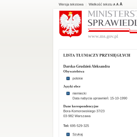
A
Wersja tekstowa
Wielkość tekstu
A
|
A
LISTA TŁUMACZY PRZYSIĘGŁYCH
Darska-Grudzień Aleksandra
Obywatelstwa
polskie
Języki obce
niemiecki
Data nabycia uprawnień: 15-10-1990
Dane korespondencyjne
Bora-Komorowskiego 37/23
03-982 Warszawa
Tel:
695-529-325
Szukaj