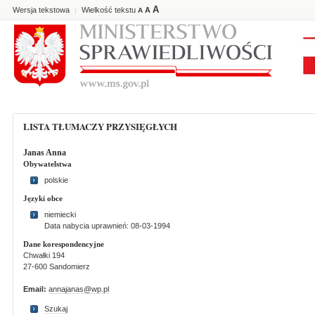
A
Wersja tekstowa
Wielkość tekstu
A
|
A
LISTA TŁUMACZY PRZYSIĘGŁYCH
Janas Anna
Obywatelstwa
polskie
Języki obce
niemiecki
Data nabycia uprawnień: 08-03-1994
Dane korespondencyjne
Chwałki 194
27-600 Sandomierz
Email:
annajanas@wp.pl
Szukaj