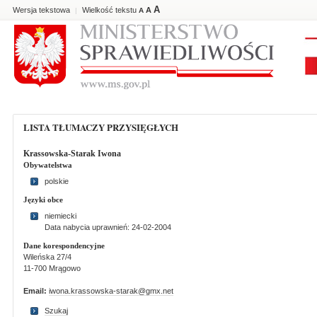
A
Wersja tekstowa
Wielkość tekstu
A
|
A
LISTA TŁUMACZY PRZYSIĘGŁYCH
Krassowska-Starak Iwona
Obywatelstwa
polskie
Języki obce
niemiecki
Data nabycia uprawnień: 24-02-2004
Dane korespondencyjne
Wileńska 27/4
11-700 Mrągowo
Email:
iwona.krassowska-starak@gmx.net
Szukaj