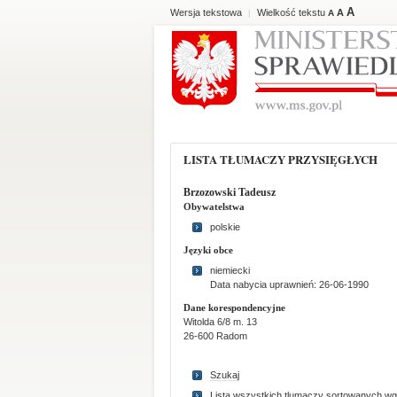
A
Wersja tekstowa
Wielkość tekstu
A
|
A
LISTA TŁUMACZY PRZYSIĘGŁYCH
Brzozowski Tadeusz
Obywatelstwa
polskie
Języki obce
niemiecki
Data nabycia uprawnień: 26-06-1990
Dane korespondencyjne
Witolda 6/8 m. 13
26-600 Radom
Szukaj
Lista wszystkich tlumaczy sortowanych wg