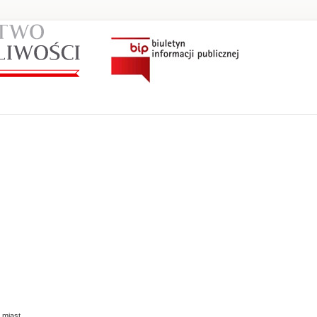
 miast