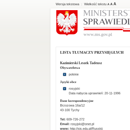
A
Wersja tekstowa
Wielkość tekstu
A
|
A
LISTA TŁUMACZY PRZYSIĘGŁYCH
Kazimierski Leszek Tadeusz
Obywatelstwa
polskie
Języki obce
rosyjski
Data nabycia uprawnień: 20-11-1996
Dane korespondencyjne
Brzozowa 16a/12
43-100 Tychy
Tel:
609-726-272
Email:
rosyjski@onet.pl
www:
http://sis.edu.pl/Russkij