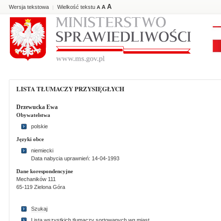
A
Wersja tekstowa
Wielkość tekstu
A
|
A
LISTA TŁUMACZY PRZYSIĘGŁYCH
Drzewucka Ewa
Obywatelstwa
polskie
Języki obce
niemiecki
Data nabycia uprawnień: 14-04-1993
Dane korespondencyjne
Mechaników 111
65-119 Zielona Góra
Szukaj
Lista wszystkich tlumaczy sortowanych wg miast