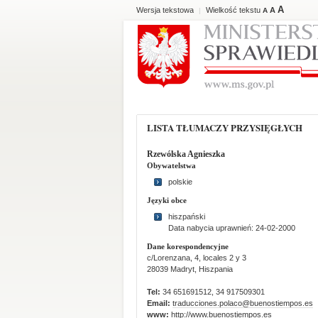
A
Wersja tekstowa
Wielkość tekstu
A
|
A
LISTA TŁUMACZY PRZYSIĘGŁYCH
Rzewólska Agnieszka
Obywatelstwa
polskie
Języki obce
hiszpański
Data nabycia uprawnień: 24-02-2000
Dane korespondencyjne
c/Lorenzana, 4, locales 2 y 3
28039 Madryt, Hiszpania
Tel:
34 651691512, 34 917509301
Email:
traducciones.polaco@buenostiempos.es
www:
http://www.buenostiempos.es