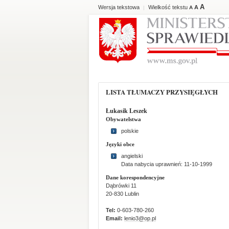
A
Wersja tekstowa
Wielkość tekstu
A
|
A
LISTA TŁUMACZY PRZYSIĘGŁYCH
Łukasik Leszek
Obywatelstwa
polskie
Języki obce
angielski
Data nabycia uprawnień: 11-10-1999
Dane korespondencyjne
Dąbrówki 11
20-830 Lublin
Tel:
0-603-780-260
Email:
lenio3@op.pl