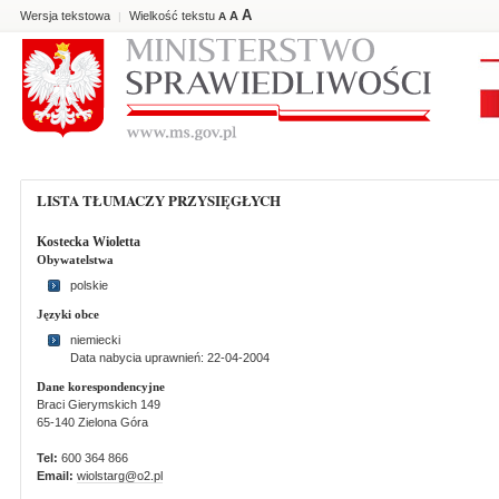
A
Wersja tekstowa
Wielkość tekstu
A
|
A
LISTA TŁUMACZY PRZYSIĘGŁYCH
Kostecka Wioletta
Obywatelstwa
polskie
Języki obce
niemiecki
Data nabycia uprawnień: 22-04-2004
Dane korespondencyjne
Braci Gierymskich 149
65-140 Zielona Góra
Tel:
600 364 866
Email:
wiolstarg@o2.pl