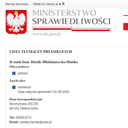
A
Wersja tekstowa
Wielkość tekstu
A
|
A
LISTA TŁUMACZY PRZYSIĘGŁYCH
dr nauk hum. Hernik-Młodzianowska Monika
Obywatelstwa
polskie
Języki obce
niemiecki
Data nabycia uprawnień: 01-09-2003
Dane korespondencyjne
Strumykowa 25C/34
65-101 Zielona Góra
Tel:
600021274
Email:
monika.hernik@onet.pl