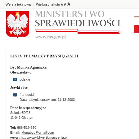
A
Wersja tekstowa
Wielkość tekstu
A
|
A
LISTA TŁUMACZY PRZYSIĘGŁYCH
Być Monika Agnieszka
Obywatelstwa
polskie
Języki obce
francuski
Data nabycia uprawnień: 11-12-2003
Dane korespondencyjne
Sokola 6D/28
11-041 Olsztyn
Tel:
668-519-670
Email:
Monabyc@gmail.com
www:
http://www.kliwertlumaczenia.pl