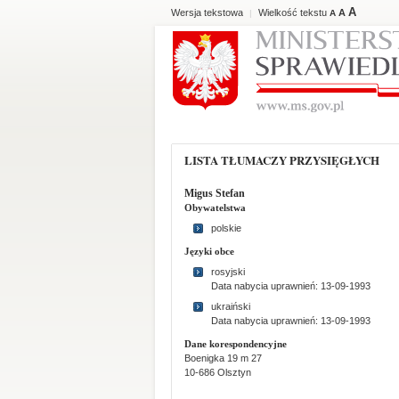
A
Wersja tekstowa
Wielkość tekstu
A
|
A
LISTA TŁUMACZY PRZYSIĘGŁYCH
Migus Stefan
Obywatelstwa
polskie
Języki obce
rosyjski
Data nabycia uprawnień: 13-09-1993
ukraiński
Data nabycia uprawnień: 13-09-1993
Dane korespondencyjne
Boenigka 19 m 27
10-686 Olsztyn