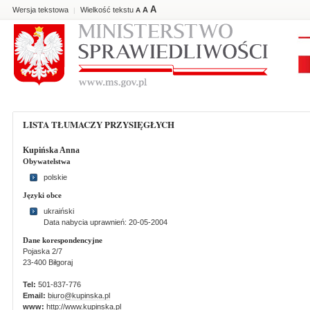
A
Wersja tekstowa
Wielkość tekstu
A
|
A
LISTA TŁUMACZY PRZYSIĘGŁYCH
Kupińska Anna
Obywatelstwa
polskie
Języki obce
ukraiński
Data nabycia uprawnień: 20-05-2004
Dane korespondencyjne
Pojaska 2/7
23-400 Biłgoraj
Tel:
501-837-776
Email:
biuro@kupinska.pl
www:
http://www.kupinska.pl