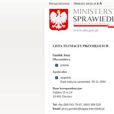
A
Wersja tekstowa
Wielkość tekstu
A
|
A
LISTA TŁUMACZY PRZYSIĘGŁYCH
Gozdek Jerzy
Obywatelstwa
polskie
Języki obce
angielski
Data nabycia uprawnień: 30-11-1984
Dane korespondencyjne
Gębika 15 m 14
10-691 Olsztyn
Tel:
/fax:089-541-79-87, 0603-389-528
Email:
jerzy.gozdek@kappa.internetdsl.pl