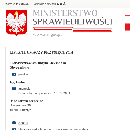
A
Wersja tekstowa
Wielkość tekstu
A
|
A
LISTA TŁUMACZY PRZYSIĘGŁYCH
Filar-Pieczkowska Judyta Aleksandra
Obywatelstwa
polskie
Języki obce
angielski
Data nabycia uprawnień: 13-02-2001
Dane korespondencyjne
Dożynkowa 90
10-900 Olsztyn
Szukaj
Lista wszystkich tlumaczy sortowanych wg miast