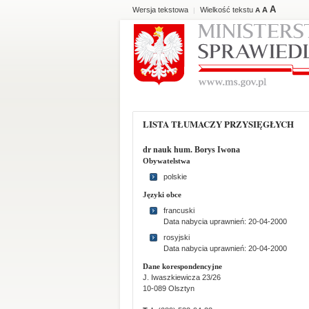
A
Wersja tekstowa
Wielkość tekstu
A
|
A
LISTA TŁUMACZY PRZYSIĘGŁYCH
dr nauk hum. Borys Iwona
Obywatelstwa
polskie
Języki obce
francuski
Data nabycia uprawnień: 20-04-2000
rosyjski
Data nabycia uprawnień: 20-04-2000
Dane korespondencyjne
J. Iwaszkiewicza 23/26
10-089 Olsztyn