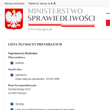
A
Wersja tekstowa
Wielkość tekstu
A
|
A
LISTA TŁUMACZY PRZYSIĘGŁYCH
Supranowicz Radosław
Obywatelstwa
polskie
Języki obce
niemiecki
Data nabycia uprawnień: 14-04-1999
Dane korespondencyjne
Sucharskiego 5/13
10-693 Olsztyn
Szukaj
Lista wszystkich tlumaczy sortowanych wg miast