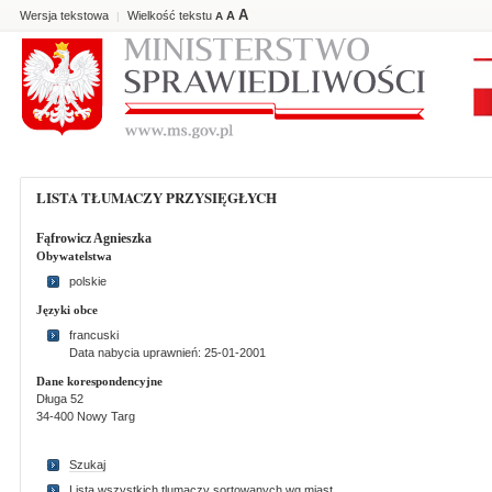
A
Wersja tekstowa
Wielkość tekstu
A
|
A
LISTA TŁUMACZY PRZYSIĘGŁYCH
Fąfrowicz Agnieszka
Obywatelstwa
polskie
Języki obce
francuski
Data nabycia uprawnień: 25-01-2001
Dane korespondencyjne
Długa 52
34-400 Nowy Targ
Szukaj
Lista wszystkich tlumaczy sortowanych wg miast