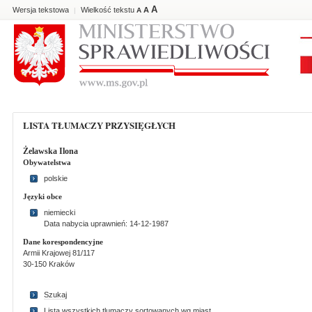
A
Wersja tekstowa
Wielkość tekstu
A
|
A
LISTA TŁUMACZY PRZYSIĘGŁYCH
Żelawska Ilona
Obywatelstwa
polskie
Języki obce
niemiecki
Data nabycia uprawnień: 14-12-1987
Dane korespondencyjne
Armii Krajowej 81/117
30-150 Kraków
Szukaj
Lista wszystkich tlumaczy sortowanych wg miast