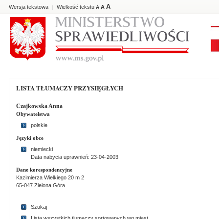
A
Wersja tekstowa
Wielkość tekstu
A
|
A
LISTA TŁUMACZY PRZYSIĘGŁYCH
Czajkowska Anna
Obywatelstwa
polskie
Języki obce
niemiecki
Data nabycia uprawnień: 23-04-2003
Dane korespondencyjne
Kazimierza Wielkiego 20 m 2
65-047 Zielona Góra
Szukaj
Lista wszystkich tlumaczy sortowanych wg miast