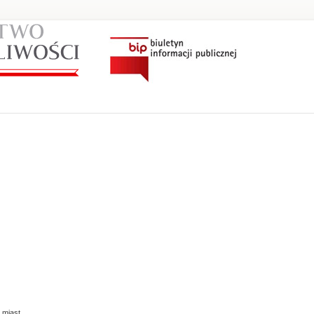
 miast