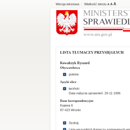
A
Wersja tekstowa
Wielkość tekstu
A
|
A
LISTA TŁUMACZY PRZYSIĘGŁYCH
Kowalczyk Ryszard
Obywatelstwa
polskie
Języki obce
łaciński
Data nabycia uprawnień: 29-11-1996
Dane korespondencyjne
Kujawa 6
87-423 Wronki
Szukaj
Lista wszystkich tlumaczy sortowanych wg