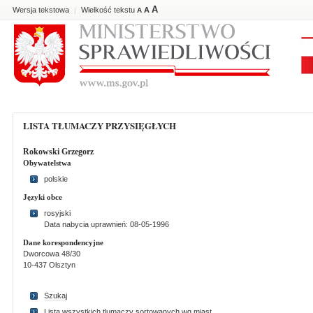
A
Wersja tekstowa
Wielkość tekstu
A
|
A
LISTA TŁUMACZY PRZYSIĘGŁYCH
Rokowski Grzegorz
Obywatelstwa
polskie
Języki obce
rosyjski
Data nabycia uprawnień: 08-05-1996
Dane korespondencyjne
Dworcowa 48/30
10-437 Olsztyn
Szukaj
Lista wszystkich tlumaczy sortowanych wg miast