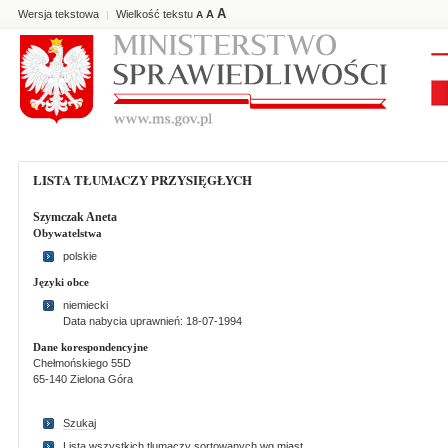
A
Wersja tekstowa
Wielkość tekstu
A
|
A
LISTA TŁUMACZY PRZYSIĘGŁYCH
Szymczak Aneta
Obywatelstwa
polskie
Języki obce
niemiecki
Data nabycia uprawnień: 18-07-1994
Dane korespondencyjne
Chełmońskiego 55D
65-140 Zielona Góra
Szukaj
Lista wszystkich tlumaczy sortowanych wg miast