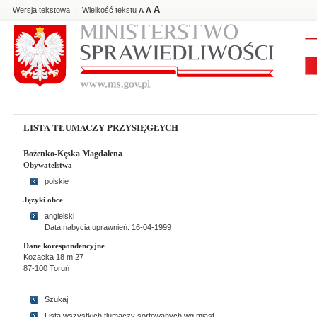
A
Wersja tekstowa
Wielkość tekstu
A
|
A
LISTA TŁUMACZY PRZYSIĘGŁYCH
Bożenko-Kęska Magdalena
Obywatelstwa
polskie
Języki obce
angielski
Data nabycia uprawnień: 16-04-1999
Dane korespondencyjne
Kozacka 18 m 27
87-100 Toruń
Szukaj
Lista wszystkich tlumaczy sortowanych wg miast