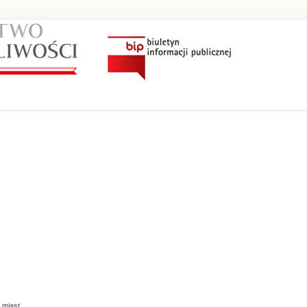
 miast