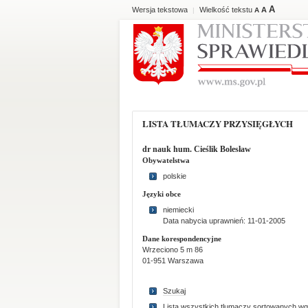
A
Wersja tekstowa
Wielkość tekstu
A
|
A
LISTA TŁUMACZY PRZYSIĘGŁYCH
dr nauk hum. Cieślik Bolesław
Obywatelstwa
polskie
Języki obce
niemiecki
Data nabycia uprawnień: 11-01-2005
Dane korespondencyjne
Wrzeciono 5 m 86
01-951 Warszawa
Szukaj
Lista wszystkich tlumaczy sortowanych wg