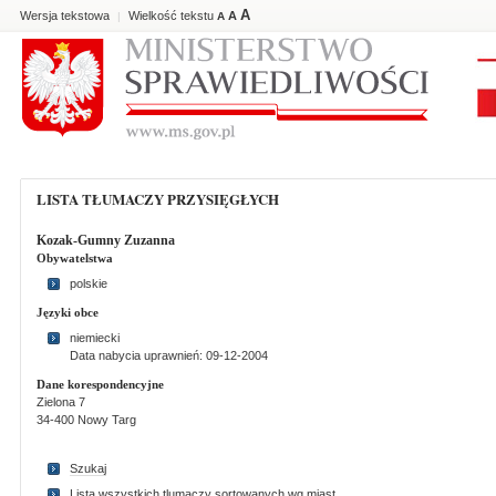
A
Wersja tekstowa
Wielkość tekstu
A
|
A
LISTA TŁUMACZY PRZYSIĘGŁYCH
Kozak-Gumny Zuzanna
Obywatelstwa
polskie
Języki obce
niemiecki
Data nabycia uprawnień: 09-12-2004
Dane korespondencyjne
Zielona 7
34-400 Nowy Targ
Szukaj
Lista wszystkich tlumaczy sortowanych wg miast