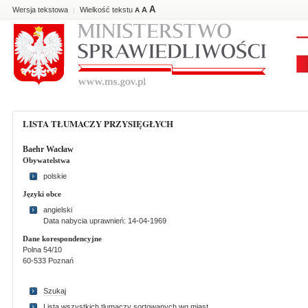
A
Wersja tekstowa
Wielkość tekstu
A
|
A
LISTA TŁUMACZY PRZYSIĘGŁYCH
Baehr Wacław
Obywatelstwa
polskie
Języki obce
angielski
Data nabycia uprawnień: 14-04-1969
Dane korespondencyjne
Polna 54/10
60-533 Poznań
Szukaj
Lista wszystkich tlumaczy sortowanych wg miast