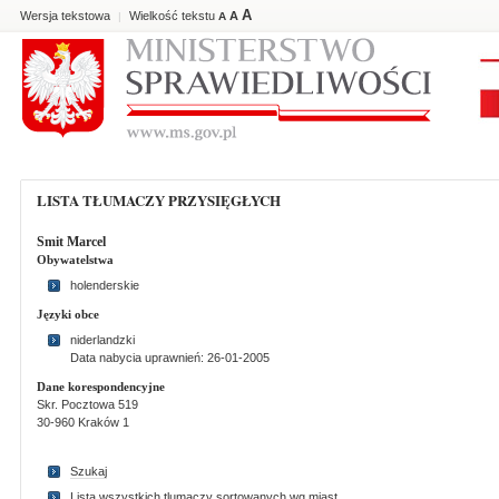
A
Wersja tekstowa
Wielkość tekstu
A
|
A
LISTA TŁUMACZY PRZYSIĘGŁYCH
Smit Marcel
Obywatelstwa
holenderskie
Języki obce
niderlandzki
Data nabycia uprawnień: 26-01-2005
Dane korespondencyjne
Skr. Pocztowa 519
30-960 Kraków 1
Szukaj
Lista wszystkich tlumaczy sortowanych wg miast