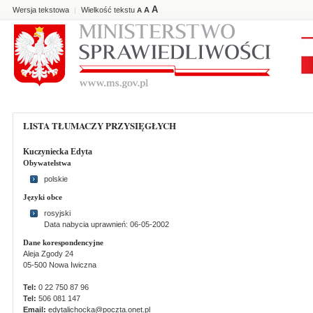
A
Wersja tekstowa
Wielkość tekstu
A
|
A
LISTA TŁUMACZY PRZYSIĘGŁYCH
Kuczyniecka Edyta
Obywatelstwa
polskie
Języki obce
rosyjski
Data nabycia uprawnień: 06-05-2002
Dane korespondencyjne
Aleja Zgody 24
05-500 Nowa Iwiczna
Tel:
0 22 750 87 96
Tel:
506 081 147
Email:
edytalichocka@poczta.onet.pl