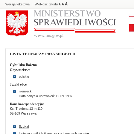
A
Wersja tekstowa
Wielkość tekstu
A
|
A
LISTA TŁUMACZY PRZYSIĘGŁYCH
Cybulska Bożena
Obywatelstwa
polskie
Języki obce
niemiecki
Data nabycia uprawnień: 12-09-1997
Dane korespondencyjne
Ks. Trojdena 13 m 110
02-109 Warszawa
Szukaj
Lista wszystkich tlumaczy sortowanych wg miast