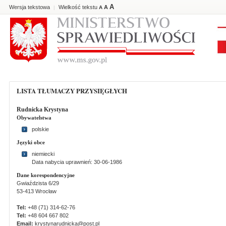
A
Wersja tekstowa
Wielkość tekstu
A
|
A
LISTA TŁUMACZY PRZYSIĘGŁYCH
Rudnicka Krystyna
Obywatelstwa
polskie
Języki obce
niemiecki
Data nabycia uprawnień: 30-06-1986
Dane korespondencyjne
Gwiaździsta 6/29
53-413 Wrocław
Tel:
+48 (71) 314-62-76
Tel:
+48 604 667 802
Email:
krystynarudnicka@post.pl