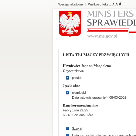
A
Wersja tekstowa
Wielkość tekstu
A
|
A
LISTA TŁUMACZY PRZYSIĘGŁYCH
Hryniewicz Joanna Magdalena
Obywatelstwa
polskie
Języki obce
niemiecki
Data nabycia uprawnień: 08-03-2002
Dane korespondencyjne
Fabryczna 21/25
65-463 Zielona Góra
Szukaj
Lista wszystkich tlumaczy sortowanych wg