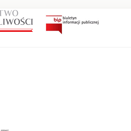
 miast