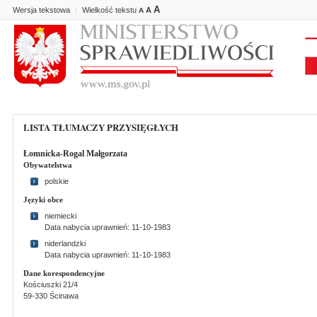
A
Wersja tekstowa
Wielkość tekstu
A
|
A
LISTA TŁUMACZY PRZYSIĘGŁYCH
Łomnicka-Rogal Małgorzata
Obywatelstwa
polskie
Języki obce
niemiecki
Data nabycia uprawnień: 11-10-1983
niderlandzki
Data nabycia uprawnień: 11-10-1983
Dane korespondencyjne
Kościuszki 21/4
59-330 Ścinawa